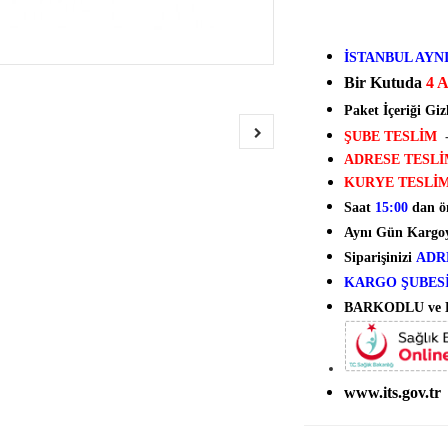
İSTANBUL AYN
Bir Kutuda
4 
Paket İçeriği Giz
ŞUBE TESLİM
ADRESE TESL
KURYE TESLİ
Saat
15:00
dan ön
Aynı Gün Kargoya
Siparişinizi
ADR
KARGO ŞUBES
BARKODLU ve
www.its.gov.tr