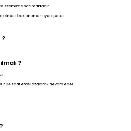
e sitemizde satılmaktadır.
ki etmesi beklenemez uyarı şartdır.
 ?
lmalı ?
ir.
dur 24 saat etkisi azalarak devam eder.
.
?