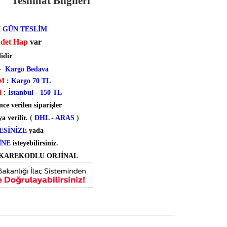
Teslimat Bilgileri
I GÜN TESLİM
Adet Hap
var
lidir
-
Kargo Bedava
İM
:
Kargo 70 TL
M
:
İstanbul - 150 TL
ce verilen siparişler
 verilir.
(
DHL - ARAS
)
ESİNİZE
yada
İNE
isteyebilirsiniz.
 KAREKODLU ORJİNAL