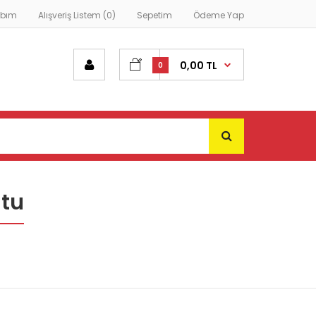
abım
Alışveriş Listem (0)
Sepetim
Ödeme Yap
0,00 TL
0
utu