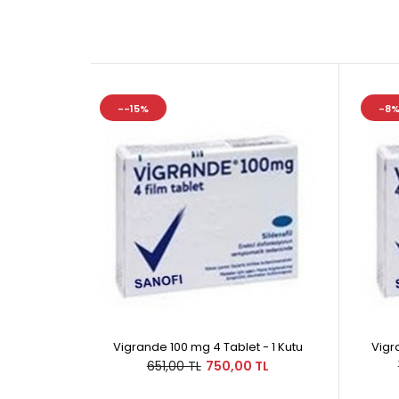
--15%
-8
Vigrande 100 mg 4 Tablet - 1 Kutu
Vigr
651,00 TL
750,00 TL